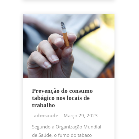
o
n
p
Li
ar
o
p
n
k
k
Prevenção do consumo
tabágico nos locais de
trabalho
Março 29, 2023
Segundo a Organização Mundial
de Saúde, o fumo do tabaco