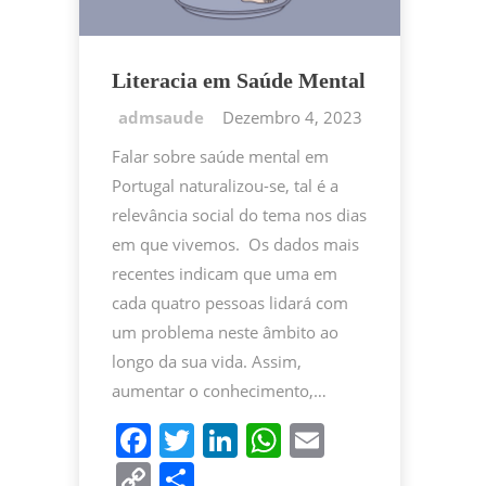
Literacia em Saúde Mental
Dezembro 4, 2023
Falar sobre saúde mental em
Portugal naturalizou-se, tal é a
relevância social do tema nos dias
em que vivemos. Os dados mais
recentes indicam que uma em
cada quatro pessoas lidará com
um problema neste âmbito ao
longo da sua vida. Assim,
aumentar o conhecimento,…
F
T
Li
W
E
a
w
n
h
m
C
P