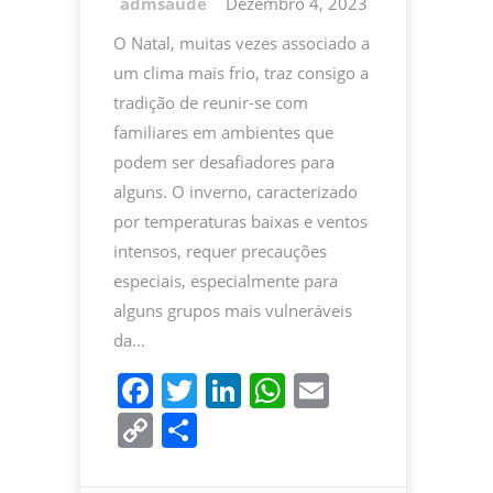
Dezembro 4, 2023
O Natal, muitas vezes associado a
um clima mais frio, traz consigo a
tradição de reunir-se com
familiares em ambientes que
podem ser desafiadores para
alguns. O inverno, caracterizado
por temperaturas baixas e ventos
intensos, requer precauções
especiais, especialmente para
alguns grupos mais vulneráveis
da…
F
T
Li
W
E
a
w
n
h
m
C
P
c
itt
k
at
ai
o
ar