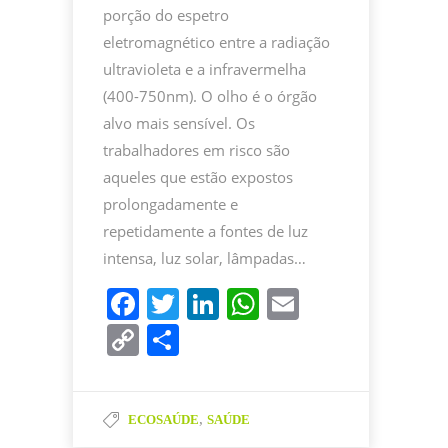
porção do espetro
eletromagnético entre a radiação
ultravioleta e a infravermelha
(400-750nm). O olho é o órgão
alvo mais sensível. Os
trabalhadores em risco são
aqueles que estão expostos
prolongadamente e
repetidamente a fontes de luz
intensa, luz solar, lâmpadas…
F
T
Li
W
E
a
w
n
h
m
C
P
c
itt
k
at
ai
o
ar
e
er
e
s
l
p
til
b
dI
A
,
ECOSAÚDE
SAÚDE
y
h