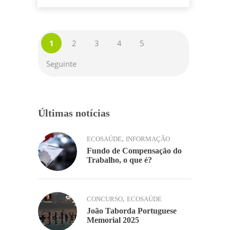
y
h
o
n
p
Li
ar
o
p
n
k
1
2
3
4
5
k
Seguinte
Últimas notícias
,
ECOSAÚDE
INFORMAÇÃO
Fundo de Compensação do
Trabalho, o que é?
,
CONCURSO
ECOSAÚDE
João Taborda Portuguese
Memorial 2025