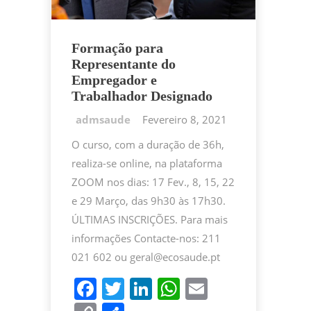
Formação para
Representante do
Empregador e
Trabalhador Designado
Fevereiro 8, 2021
O curso, com a duração de 36h,
realiza-se online, na plataforma
ZOOM nos dias: 17 Fev., 8, 15, 22
e 29 Março, das 9h30 às 17h30.
ÚLTIMAS INSCRIÇÕES. Para mais
informações Contacte-nos: 211
021 602 ou geral@ecosaude.pt
F
T
Li
W
E
a
w
n
h
m