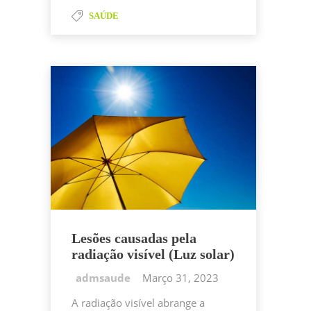
e
er
e
s
l
p
til
b
dI
A
SAÚDE
y
h
o
n
p
Li
ar
o
p
n
k
k
Lesões causadas pela
radiação visível (Luz solar)
Março 31, 2023
A radiação visível abrange a