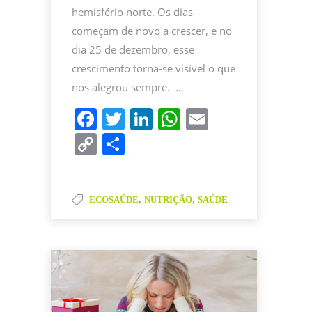
hemisfério norte. Os dias
começam de novo a crescer, e no
dia 25 de dezembro, esse
crescimento torna-se visível o que
nos alegrou sempre. …
F
T
Li
W
E
a
w
n
h
m
C
P
c
itt
k
at
ai
o
ar
e
er
e
s
l
p
til
b
dI
A
,
,
ECOSAÚDE
NUTRIÇÃO
SAÚDE
y
h
o
n
p
Li
ar
o
p
n
k
k