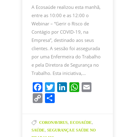
A Ecosaúde realizou esta manhã,
entre as 10:00 e as 12:00 o
Webinar – “Gerir o Risco de
Contágio por COVID-19, na
Empresa”, destinado aos seus
clientes. A sessão foi assegurada
por uma Enfermeira do Trabalho
e pela Diretora de Segurança no
Trabalho. Esta iniciativa,…
F
T
Li
W
E
a
w
n
h
m
C
P
c
itt
k
at
ai
o
ar
e
er
e
s
l
p
til
b
dI
A
,
,
CORONAVIRUS
ECOSAÚDE
y
h
,
SAÚDE
SEGURANÇA E SAÚDE NO
o
n
p