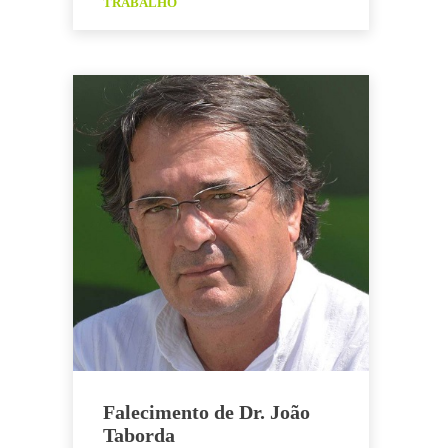
Li
ar
TRABALHO
o
p
n
k
k
Falecimento de Dr. João
Taborda