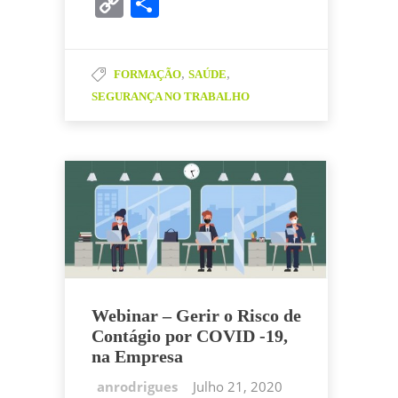
C
P
c
itt
k
at
ai
o
ar
e
er
e
s
l
p
til
b
dI
A
,
,
FORMAÇÃO
SAÚDE
y
h
SEGURANÇA NO TRABALHO
o
n
p
Li
ar
o
p
n
k
k
Webinar – Gerir o Risco de
Contágio por COVID -19,
na Empresa
Julho 21, 2020