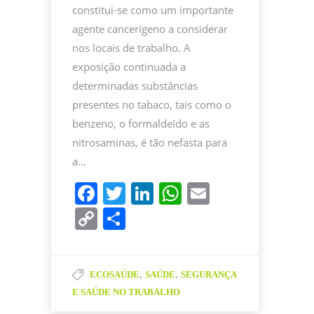
constitui-se como um importante
agente cancerígeno a considerar
nos locais de trabalho. A
exposição continuada a
determinadas substâncias
presentes no tabaco, tais como o
benzeno, o formaldeído e as
nitrosaminas, é tão nefasta para
a…
F
T
Li
W
E
a
w
n
h
m
C
P
c
itt
k
at
ai
o
ar
e
er
e
s
l
p
til
b
dI
A
,
,
ECOSAÚDE
SAÚDE
SEGURANÇA
y
h
E SAÚDE NO TRABALHO
o
n
p
Li
ar