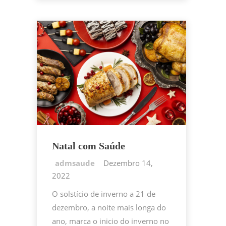
o
p
n
k
k
Natal com Saúde
Dezembro 14,
2022
O solstício de inverno a 21 de
dezembro, a noite mais longa do
ano, marca o inicio do inverno no