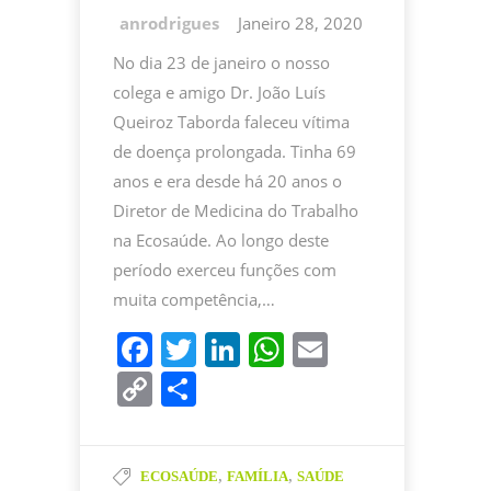
Janeiro 28, 2020
No dia 23 de janeiro o nosso
colega e amigo Dr. João Luís
Queiroz Taborda faleceu vítima
de doença prolongada. Tinha 69
anos e era desde há 20 anos o
Diretor de Medicina do Trabalho
na Ecosaúde. Ao longo deste
período exerceu funções com
muita competência,…
F
T
Li
W
E
a
w
n
h
m
C
P
c
itt
k
at
ai
o
ar
e
er
e
s
l
p
til
b
dI
A
,
,
ECOSAÚDE
FAMÍLIA
SAÚDE