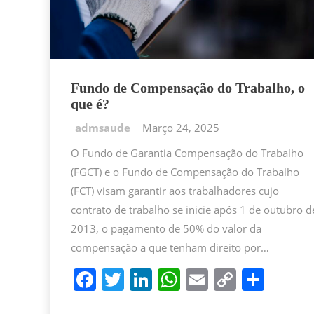
Fundo de Compensação do Trabalho, o
que é?
Março 24, 2025
O Fundo de Garantia Compensação do Trabalho
(FGCT) e o Fundo de Compensação do Trabalho
(FCT) visam garantir aos trabalhadores cujo
contrato de trabalho se inicie após 1 de outubro d
2013, o pagamento de 50% do valor da
compensação a que tenham direito por…
F
T
Li
W
E
C
P
a
w
n
h
m
o
ar