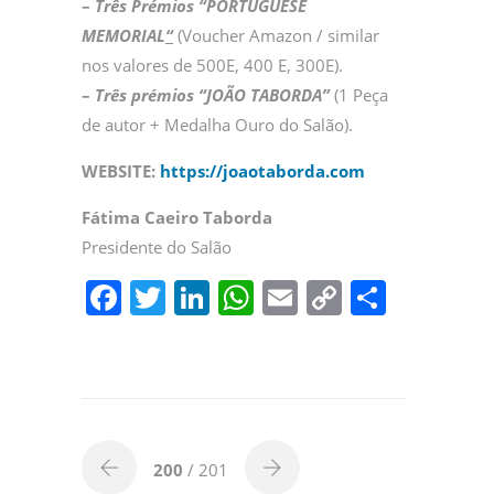
–
Três Prémios “PORTUGUESE
MEMORIAL
“
(Voucher Amazon / similar
nos valores de 500E, 400 E, 300E).
–
Três prémios “JOÃO TABORDA”
(1 Peça
de autor + Medalha Ouro do Salão).
WEBSITE:
https://joaotaborda.com
Fátima Caeiro Taborda
Presidente do Salão
F
T
Li
W
E
C
P
a
w
n
h
m
o
ar
c
itt
k
at
ai
p
til
e
er
e
s
l
y
h
b
dI
A
Li
ar
o
n
p
n
200
/ 201