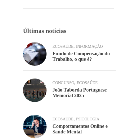
o
p
k
k
Últimas notícias
,
ECOSAÚDE
INFORMAÇÃO
Fundo de Compensação do
Trabalho, o que é?
,
CONCURSO
ECOSAÚDE
João Taborda Portuguese
Memorial 2025
,
ECOSAÚDE
PSICOLOGIA
Comportamentos Online e
Saúde Mental