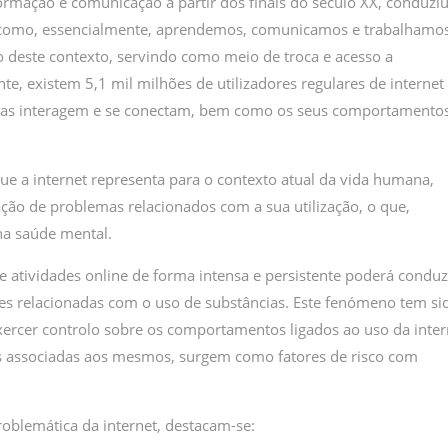
rmação e comunicação a partir dos finais do século XX, conduziu
como, essencialmente, aprendemos, comunicamos e trabalhamos
 deste contexto, servindo como meio de troca e acesso a
nte, existem 5,1 mil milhões de utilizadores regulares de internet
oas interagem e se conectam, bem como os seus comportamentos
ue a internet representa para o contexto atual da vida humana,
ção de problemas relacionados com a sua utilização, o que,
na saúde mental.
de atividades online de forma intensa e persistente poderá conduz
es relacionadas com o uso de substâncias. Este fenómeno tem si
ercer controlo sobre os comportamentos ligados ao uso da inter
is associadas aos mesmos, surgem como fatores de risco com
oblemática da internet, destacam-se: