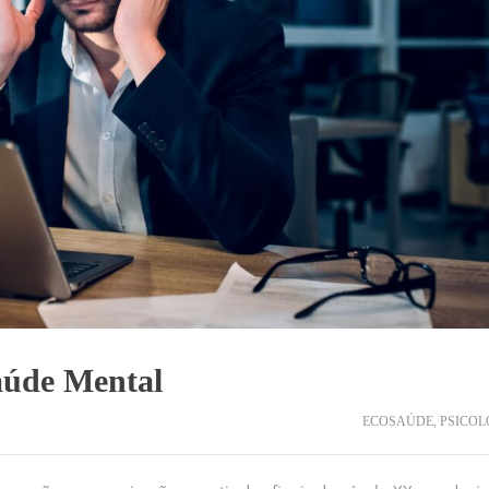
aúde Mental
ECOSAÚDE
,
PSICOL