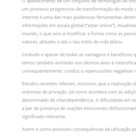
O aparecimento de um conjunto de tecnologias de info
um processo progressivo de transformação do modo 
internet é uma das mais poderosas ferramentas dentro
informações em escala global (“estar online”). Atualme
mundo, o que veio a modificar a forma como as pess
valores, atitudes e até o seu estilo de vida diário.
Contudo e apesar de todas as vantagens e benefícios q
temos também assistido nos últimos anos à intensifica
consequentemente, conduz a repercussões negativas 
Estudos recentes referem, inclusive, que a realização 
sintomas de privação, tal como acontece com as adiçõ
denominado de ciberdependência. A dificuldade em ex
a par de presença de reações emocionais disfunciona
significado relevante.
Assim e como possíveis consequências da utilização pr