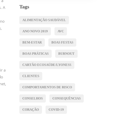
 a
Tags
. A
ALIMENTAÇÃO SAUDÁVEL
 no
,
ANO NOVO 2019
AVC
BEM-ESTAR
BOAS FESTAS
BOAS PRÁTICAS
BURNOUT
CARTÃO ECOSAÚDE/LYONESS
ir a
CLIENTES
do
net,
COMPORTAMENTOS DE RISCO
CONSELHOS
CONSEQUÊNCIAS
CORAÇÃO
COVID-19