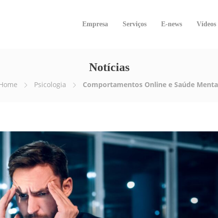
Empresa
Serviços
E-news
Vídeos
Notícias
Home
Psicologia
Comportamentos Online e Saúde Menta