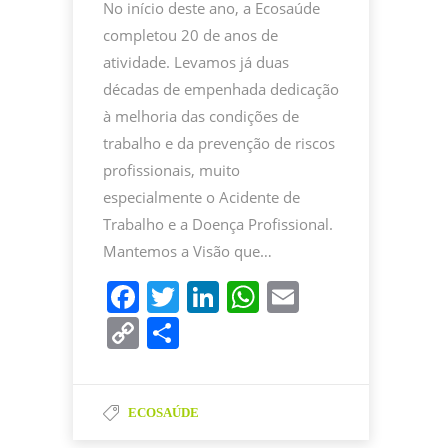
No início deste ano, a Ecosaúde
completou 20 de anos de
atividade. Levamos já duas
décadas de empenhada dedicação
à melhoria das condições de
trabalho e da prevenção de riscos
profissionais, muito
especialmente o Acidente de
Trabalho e a Doença Profissional.
Mantemos a Visão que…
F
T
Li
W
E
a
w
n
h
m
C
P
c
itt
k
at
ai
o
ar
e
er
e
s
l
p
til
b
dI
A
ECOSAÚDE
y
h