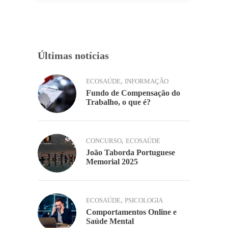
o
n
p
Li
ar
o
p
n
k
k
Últimas notícias
,
ECOSAÚDE
INFORMAÇÃO
Fundo de Compensação do
Trabalho, o que é?
,
CONCURSO
ECOSAÚDE
João Taborda Portuguese
Memorial 2025
,
ECOSAÚDE
PSICOLOGIA
Comportamentos Online e
Saúde Mental