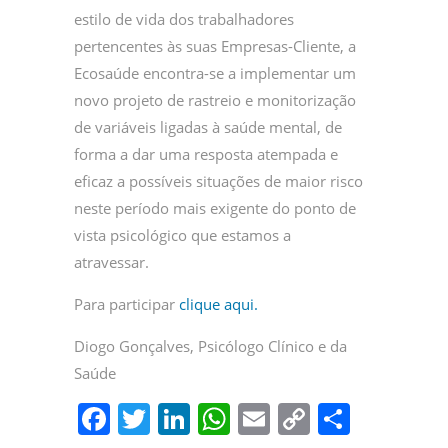
estilo de vida dos trabalhadores
pertencentes às suas Empresas-Cliente, a
Ecosaúde encontra-se a implementar um
novo projeto de rastreio e monitorização
de variáveis ligadas à saúde mental, de
forma a dar uma resposta atempada e
eficaz a possíveis situações de maior risco
neste período mais exigente do ponto de
vista psicológico que estamos a
atravessar.
Para participar
clique aqui.
Diogo Gonçalves, Psicólogo Clínico e da
Saúde
F
T
Li
W
E
C
P