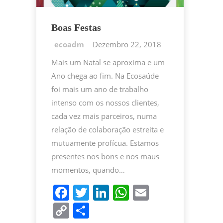
Boas Festas
Dezembro 22, 2018
Mais um Natal se aproxima e um
Ano chega ao fim. Na Ecosaúde
foi mais um ano de trabalho
intenso com os nossos clientes,
cada vez mais parceiros, numa
relação de colaboração estreita e
mutuamente profícua. Estamos
presentes nos bons e nos maus
momentos, quando…
F
T
Li
W
E
a
w
n
h
m
C
P