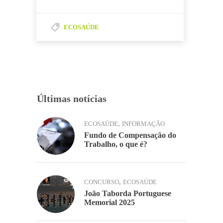
c
itt
k
at
ai
o
ar
e
er
e
s
l
p
til
b
dI
A
ECOSAÚDE
y
h
o
n
p
Li
ar
o
p
n
k
k
Últimas notícias
,
ECOSAÚDE
INFORMAÇÃO
Fundo de Compensação do
Trabalho, o que é?
,
CONCURSO
ECOSAÚDE
João Taborda Portuguese
Memorial 2025