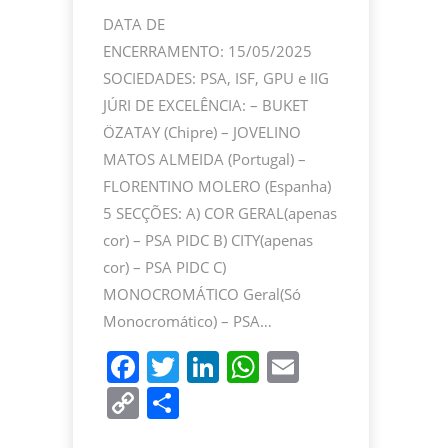
DATA DE
ENCERRAMENTO: 15/05/2025
SOCIEDADES: PSA, ISF, GPU e IIG
JÚRI DE EXCELÊNCIA: – BUKET
ÖZATAY (Chipre) – JOVELINO
MATOS ALMEIDA (Portugal) –
FLORENTINO MOLERO (Espanha)
5 SECÇÕES: A) COR GERAL(apenas
cor) – PSA PIDC B) CITY(apenas
cor) – PSA PIDC C)
MONOCROMÁTICO Geral(Só
Monocromático) – PSA…
F
T
Li
W
E
a
w
n
h
m
C
P
c
itt
k
at
ai
o
ar