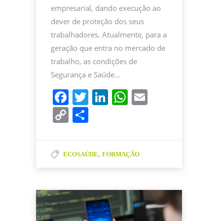
empresarial, dando execução ao
dever de proteção dos seus
trabalhadores. Atualmente, para a
geração que entra no mercado de
trabalho, as condições de
Segurança e Saúde…
F
T
Li
W
E
a
w
n
h
m
C
P
c
itt
k
at
ai
o
ar
e
er
e
s
l
p
til
b
dI
A
,
ECOSAÚDE
FORMAÇÃO
y
h
o
n
p
Li
ar
o
p
n
k
k