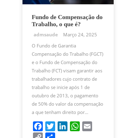
Fundo de Compensação do
Trabalho, o que é?
Março 24, 2025
O Fundo de Garantia
Compensação do Trabalho (FGCT)
e o Fundo de Compensação do
Trabalho (FCT) visam garantir aos
trabalhadores cujo contrato de
trabalho se inicie após 1 de
outubro de 2013, o pagamento
de 50% do valor da compensação
a que tenham direito por…
F
T
Li
W
E
a
w
n
h
m
C
P