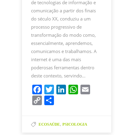
de tecnologias de informação e
comunicação a partir dos finais
do século XX, conduziu a um
processo progressivo de
transformação do modo como,
essencialmente, aprendemos,
comunicamos e trabalhamos. A
internet é uma das mais
poderosas ferramentas dentro
deste contexto, servindo…
F
T
Li
W
E
a
w
n
h
m
C
P
c
itt
k
at
ai
o
ar
e
er
e
s
l
p
til
b
dI
A
,
ECOSAÚDE
PSICOLOGIA
y
h