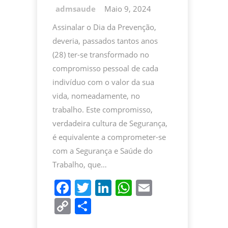
Maio 9, 2024
Assinalar o Dia da Prevenção,
deveria, passados tantos anos
(28) ter-se transformado no
compromisso pessoal de cada
indivíduo com o valor da sua
vida, nomeadamente, no
trabalho. Este compromisso,
verdadeira cultura de Segurança,
é equivalente a comprometer-se
com a Segurança e Saúde do
Trabalho, que…
F
T
Li
W
E
a
w
n
h
m
C
P
c
itt
k
at
ai
o
ar