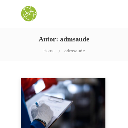
Autor:
admsaude
Home
admsaude