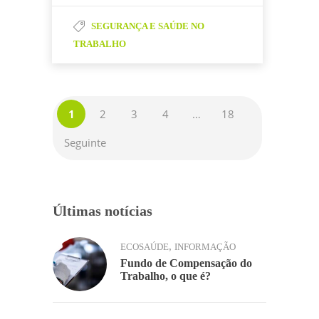
e
er
e
s
l
p
til
b
dI
A
SEGURANÇA E SAÚDE NO
y
h
TRABALHO
o
n
p
Li
ar
o
p
n
k
k
1
2
3
4
…
18
Seguinte
Últimas notícias
,
ECOSAÚDE
INFORMAÇÃO
Fundo de Compensação do
Trabalho, o que é?