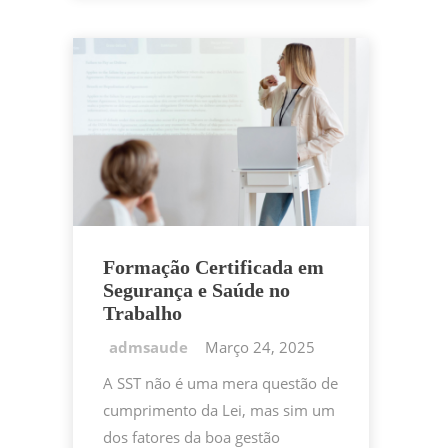
o
n
p
Li
ar
o
p
n
k
k
Formação Certificada em
Segurança e Saúde no
Trabalho
Março 24, 2025
A SST não é uma mera questão de
cumprimento da Lei, mas sim um
dos fatores da boa gestão