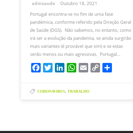
Outubro 18, 2021
Portugal encontra-se no fim de uma fase
pandémica, conforme referido pela Direção Geral
de Saúde (DGS). Não sabemos, no entanto, como
irá ser a evolução da pandemia, se ainda surgirão
mais variantes (é provável que sim) e se estas
serão menos ou mais agressivas. Portugal…
F
T
Li
W
E
C
P
a
w
n
h
m
o
ar
c
itt
k
at
ai
p
til
,
CORONAVIRUS
TRABALHO
e
er
e
s
l
y
h
b
dI
A
Li
ar
o
n
p
n
o
p
k