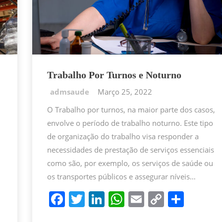
Trabalho Por Turnos e Noturno
Março 25, 2022
O Trabalho por turnos, na maior parte dos casos,
envolve o período de trabalho noturno. Este tipo
de organização do trabalho visa responder a
necessidades de prestação de serviços essenciais
como são, por exemplo, os serviços de saúde ou
os transportes públicos e assegurar níveis…
F
T
Li
W
E
C
P
a
w
n
h
m
o
ar