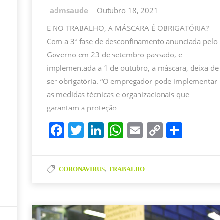
Outubro 18, 2021
E NO TRABALHO, A MÁSCARA É OBRIGATÓRIA?
Com a 3ª fase de desconfinamento anunciada pelo
Governo em 23 de setembro passado, e
implementada a 1 de outubro, a máscara, deixa de
ser obrigatória. “O empregador pode implementar
as medidas técnicas e organizacionais que
garantam a proteção…
F
T
Li
W
E
C
P
a
w
n
h
m
o
ar
c
itt
k
at
ai
p
til
,
CORONAVIRUS
TRABALHO
e
er
e
s
l
y
h
b
dI
A
Li
ar
o
n
p
n