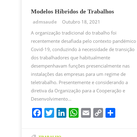
Modelos Híbridos de Trabalhos
Outubro 18, 2021
A organização tradicional do trabalho foi
recentemente desafiada pelo contexto pandémico
Covid-19, conduzindo à necessidade de transição
dos trabalhadores que habitualmente
desempenhavam funções presencialmente nas
instalações das empresas para um regime de
teletrabalho. Presentemente e considerando a
diretiva da Organização para a Cooperação e
Desenvolvimento…
F
T
Li
W
E
C
P
a
w
n
h
m
o
ar
c
itt
k
at
ai
p
til