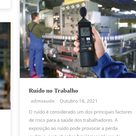
o
p
k
k
Ruído no Trabalho
Outubro 18, 2021
O ruído é considerado um dos principais factores
de risco para a saúde dos trabalhadores. A
exposição ao ruído pode provocar a perda