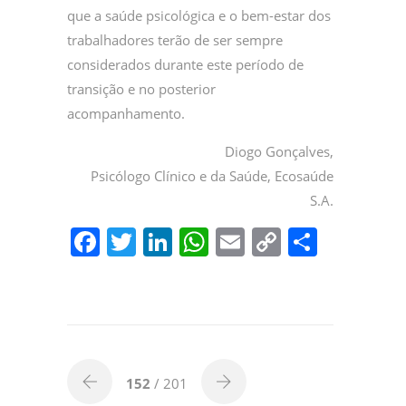
que a saúde psicológica e o bem-estar dos
trabalhadores terão de ser sempre
considerados durante este período de
transição e no posterior
acompanhamento.
Diogo Gonçalves,
Psicólogo Clínico e da Saúde, Ecosaúde
S.A.
F
T
Li
W
E
C
P
a
w
n
h
m
o
ar
c
itt
k
at
ai
p
til
e
er
e
s
l
y
h
b
dI
A
Li
ar
o
n
p
n
152
/ 201