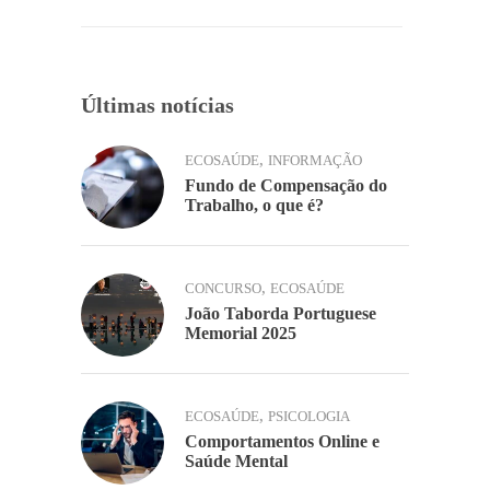
o
p
k
k
Últimas notícias
,
ECOSAÚDE
INFORMAÇÃO
Fundo de Compensação do
Trabalho, o que é?
,
CONCURSO
ECOSAÚDE
João Taborda Portuguese
Memorial 2025
,
ECOSAÚDE
PSICOLOGIA
Comportamentos Online e
Saúde Mental