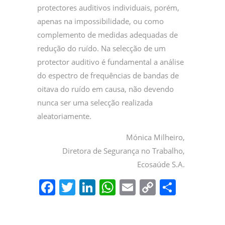
protectores auditivos individuais, porém,
apenas na impossibilidade, ou como
complemento de medidas adequadas de
redução do ruído. Na selecção de um
protector auditivo é fundamental a análise
do espectro de frequências de bandas de
oitava do ruído em causa, não devendo
nunca ser uma selecção realizada
aleatoriamente.
Mónica Milheiro,
Diretora de Segurança no Trabalho,
Ecosaúde S.A.
F
T
Li
W
E
C
P
a
w
n
h
m
o
ar
c
itt
k
at
ai
p
til