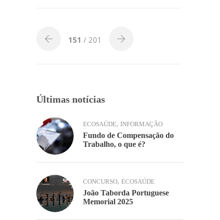
e
er
e
s
l
y
h
b
dI
A
Li
ar
o
n
p
n
151
/ 201
o
p
k
k
Últimas notícias
,
ECOSAÚDE
INFORMAÇÃO
Fundo de Compensação do
Trabalho, o que é?
,
CONCURSO
ECOSAÚDE
João Taborda Portuguese
Memorial 2025