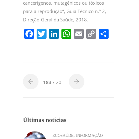
cancerígenos, mutagénicos ou tóxicos
para a reprodução”, Guia Técnico n.º 2,
Direção-Geral da Saúde, 2018.
F
T
Li
W
E
C
P
a
w
n
h
m
o
ar
c
itt
k
at
ai
p
til
e
er
e
s
l
y
h
b
dI
A
Li
ar
o
n
p
n
183
/ 201
o
p
k
k
Últimas notícias
,
ECOSAÚDE
INFORMAÇÃO