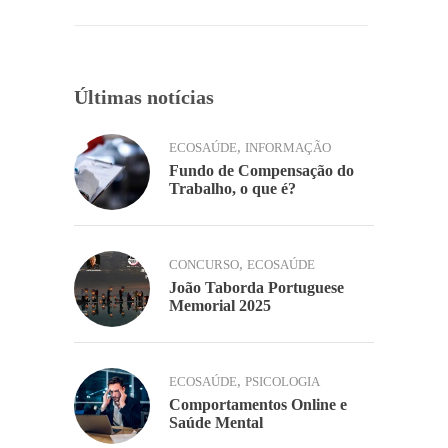
o
p
k
k
Últimas notícias
,
ECOSAÚDE
INFORMAÇÃO
Fundo de Compensação do
Trabalho, o que é?
,
CONCURSO
ECOSAÚDE
João Taborda Portuguese
Memorial 2025
,
ECOSAÚDE
PSICOLOGIA
Comportamentos Online e
Saúde Mental