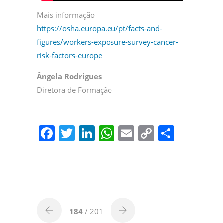
Mais informação
https://osha.europa.eu/pt/facts-and-
figures/workers-exposure-survey-cancer-
risk-factors-europe
Ângela Rodrigues
Diretora de Formação
F
T
Li
W
E
C
P
a
w
n
h
m
o
ar
c
itt
k
at
ai
p
til
e
er
e
s
l
y
h
b
dI
A
Li
ar
o
n
p
n
184
/ 201