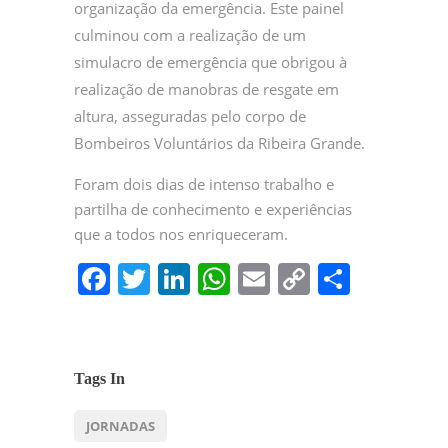
organização da emergência. Este painel
culminou com a realização de um
simulacro de emergência que obrigou à
realização de manobras de resgate em
altura, asseguradas pelo corpo de
Bombeiros Voluntários da Ribeira Grande.
Foram dois dias de intenso trabalho e
partilha de conhecimento e experiências
que a todos nos enriqueceram.
F
T
Li
W
E
C
P
a
w
n
h
m
o
ar
c
itt
k
at
ai
p
til
e
er
e
s
l
y
h
Tags In
b
dI
A
Li
ar
JORNADAS
o
n
p
n