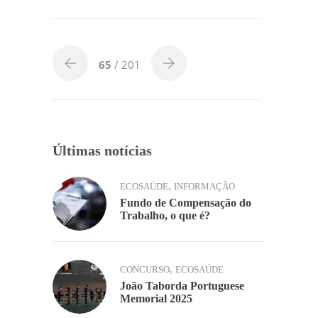
o
p
k
k
65
/ 201
Últimas notícias
,
ECOSAÚDE
INFORMAÇÃO
Fundo de Compensação do
Trabalho, o que é?
,
CONCURSO
ECOSAÚDE
João Taborda Portuguese
Memorial 2025