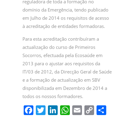
reguladora de toda a formação no
domínio da Emergência, tendo publicado
em Julho de 2014 os requisitos de acesso
à acreditação de entidades formadoras.
Para esta acreditação contribuíram a
actualização do curso de Primeiros
Socorros, efectuada pela Ecosaúde em
2013 para o ajustar aos requisitos da
IT/03 de 2012, da Direcção Geral de Saúde
e a formação de actualização em SBV
disponibilizada em Dezembro de 2014 a
todos os nossos formadores.
F
T
Li
W
E
C
P
a
w
n
h
m
o
ar
c
itt
k
at
ai
p
til