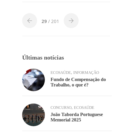
e
er
e
s
l
y
h
b
dI
A
Li
ar
o
n
p
n
29
/ 201
o
p
k
k
Últimas notícias
,
ECOSAÚDE
INFORMAÇÃO
Fundo de Compensação do
Trabalho, o que é?
,
CONCURSO
ECOSAÚDE
João Taborda Portuguese
Memorial 2025