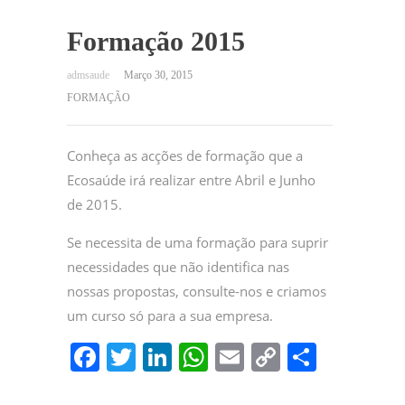
Formação 2015
Março 30, 2015
FORMAÇÃO
Conheça as acções de formação que a
Ecosaúde irá realizar entre Abril e Junho
de 2015.
Se necessita de uma formação para suprir
necessidades que não identifica nas
nossas propostas, consulte-nos e criamos
um curso só para a sua empresa.
F
T
Li
W
E
C
P
a
w
n
h
m
o
ar