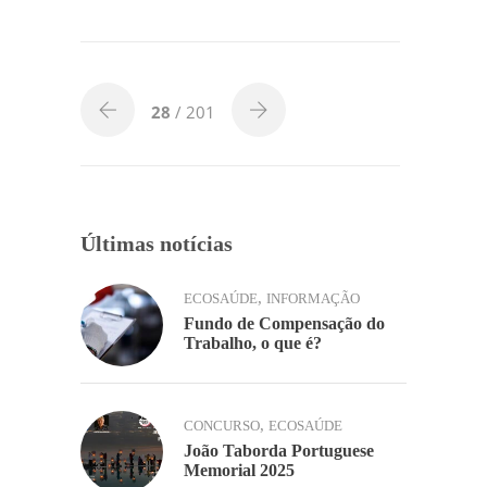
c
itt
k
at
ai
p
til
e
er
e
s
l
y
h
b
dI
A
Li
ar
o
n
p
n
28
/ 201
o
p
k
k
Últimas notícias
,
ECOSAÚDE
INFORMAÇÃO
Fundo de Compensação do
Trabalho, o que é?
,
CONCURSO
ECOSAÚDE
João Taborda Portuguese
Memorial 2025