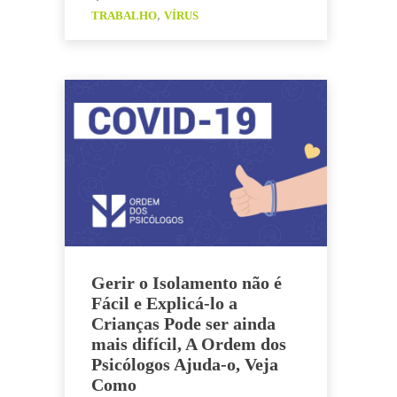
b
dI
A
y
h
,
TRABALHO
VÍRUS
o
n
p
Li
ar
o
p
n
k
k
Gerir o Isolamento não é
Fácil e Explicá-lo a
Crianças Pode ser ainda
mais difícil, A Ordem dos
Psicólogos Ajuda-o, Veja
Como