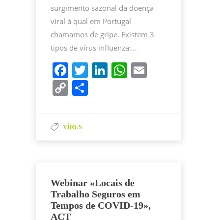
surgimento sazonal da doença
viral à qual em Portugal
chamamos de gripe. Existem 3
tipos de vírus influenza:…
F
T
Li
W
E
a
w
n
h
m
C
P
c
itt
k
at
ai
o
ar
e
er
e
s
l
p
til
b
dI
A
VÍRUS
y
h
o
n
p
Li
ar
o
p
n
k
k
Webinar «Locais de
Trabalho Seguros em
Tempos de COVID-19»,
ACT