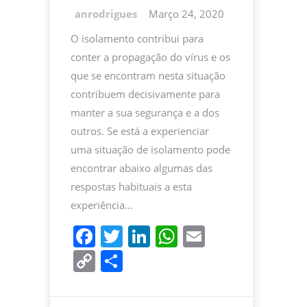
Março 24, 2020
O isolamento contribui para
conter a propagação do vírus e os
que se encontram nesta situação
contribuem decisivamente para
manter a sua segurança e a dos
outros. Se está a experienciar
uma situação de isolamento pode
encontrar abaixo algumas das
respostas habituais a esta
experiência…
F
T
Li
W
E
a
w
n
h
m
C
P
c
itt
k
at
ai
o
ar
e
er
e
s
l
p
til