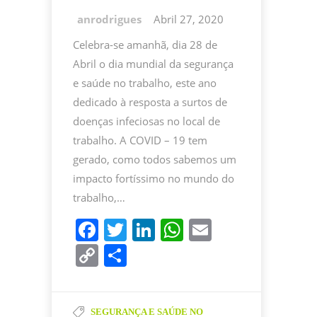
Abril 27, 2020
Celebra-se amanhã, dia 28 de
Abril o dia mundial da segurança
e saúde no trabalho, este ano
dedicado à resposta a surtos de
doenças infeciosas no local de
trabalho. A COVID – 19 tem
gerado, como todos sabemos um
impacto fortíssimo no mundo do
trabalho,…
F
T
Li
W
E
a
w
n
h
m
C
P
c
itt
k
at
ai
o
ar
e
er
e
s
l
p
til
SEGURANÇA E SAÚDE NO