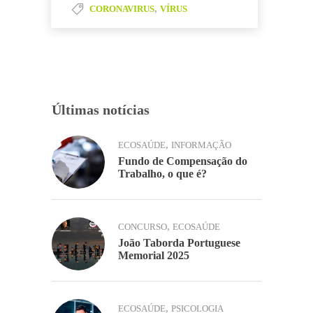
b
dI
A
,
CORONAVIRUS
VÍRUS
y
h
o
n
p
Li
ar
o
p
n
k
k
Últimas notícias
,
ECOSAÚDE
INFORMAÇÃO
Fundo de Compensação do
Trabalho, o que é?
,
CONCURSO
ECOSAÚDE
João Taborda Portuguese
Memorial 2025
,
ECOSAÚDE
PSICOLOGIA