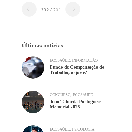
b
dI
A
Li
ar
o
n
p
n
202
/ 201
o
p
k
k
Últimas notícias
,
ECOSAÚDE
INFORMAÇÃO
Fundo de Compensação do
Trabalho, o que é?
,
CONCURSO
ECOSAÚDE
João Taborda Portuguese
Memorial 2025
,
ECOSAÚDE
PSICOLOGIA