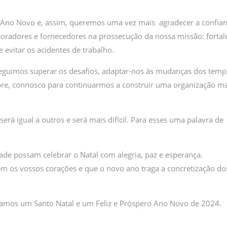
 Ano Novo e, assim, queremos uma vez mais agradecer a confia
oradores e fornecedores na prossecução da nossa missão: fortal
e evitar os acidentes de trabalho.
seguimos superar os desafios, adaptar-nos às mudanças dos tem
pre, connosco para continuarmos a construir uma organização ma
erá igual a outros e será mais difícil. Para esses uma palavra de
de possam celebrar o Natal com alegria, paz e esperança.
m os vossos corações e que o novo ano traga a concretização do
sejamos um Santo Natal e um Feliz e Próspero Ano Novo de 2024.