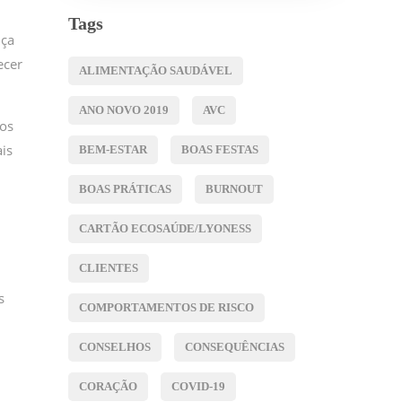
Tags
nça
ecer
ALIMENTAÇÃO SAUDÁVEL
ANO NOVO 2019
AVC
pos
is
BEM-ESTAR
BOAS FESTAS
BOAS PRÁTICAS
BURNOUT
CARTÃO ECOSAÚDE/LYONESS
CLIENTES
s
COMPORTAMENTOS DE RISCO
CONSELHOS
CONSEQUÊNCIAS
CORAÇÃO
COVID-19