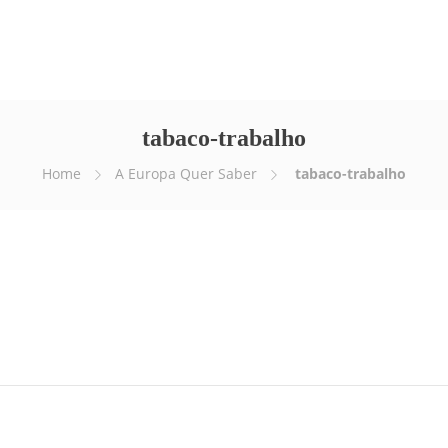
Empresa
Serviços
E-news
Vídeos
tabaco-trabalho
Home
A Europa Quer Saber
tabaco-trabalho