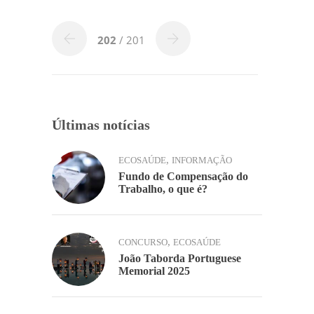
b
dI
A
Li
ar
o
n
p
n
202
/ 201
o
p
k
k
Últimas notícias
,
ECOSAÚDE
INFORMAÇÃO
Fundo de Compensação do
Trabalho, o que é?
,
CONCURSO
ECOSAÚDE
João Taborda Portuguese
Memorial 2025