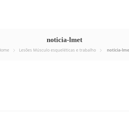
Empresa
Serviços
E-news
Vídeos
noticia-lmet
Home
Lesões Músculo esqueléticas e trabalho
noticia-lme