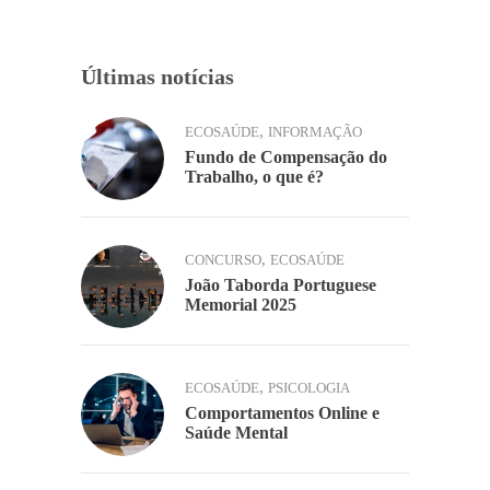
k
Últimas notícias
,
ECOSAÚDE
INFORMAÇÃO
Fundo de Compensação do
Trabalho, o que é?
,
CONCURSO
ECOSAÚDE
João Taborda Portuguese
Memorial 2025
,
ECOSAÚDE
PSICOLOGIA
Comportamentos Online e
Saúde Mental