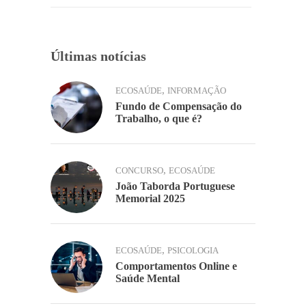
k
Últimas notícias
,
ECOSAÚDE
INFORMAÇÃO
Fundo de Compensação do
Trabalho, o que é?
,
CONCURSO
ECOSAÚDE
João Taborda Portuguese
Memorial 2025
,
ECOSAÚDE
PSICOLOGIA
Comportamentos Online e
Saúde Mental