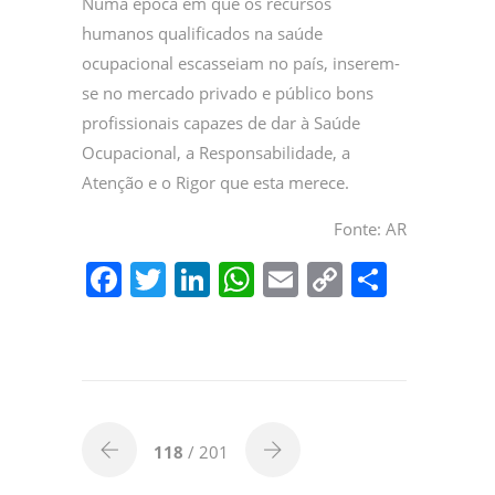
Numa época em que os recursos
humanos qualificados na saúde
ocupacional escasseiam no país, inserem-
se no mercado privado e público bons
profissionais capazes de dar à Saúde
Ocupacional, a Responsabilidade, a
Atenção e o Rigor que esta merece.
Fonte: AR
F
T
Li
W
E
C
P
a
w
n
h
m
o
ar
c
itt
k
at
ai
p
til
e
er
e
s
l
y
h
b
dI
A
Li
ar
o
n
p
n
118
/ 201
o
p
k