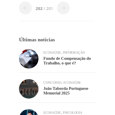
b
dI
A
Li
ar
o
n
p
n
202
/ 201
o
p
k
k
Últimas notícias
,
ECOSAÚDE
INFORMAÇÃO
Fundo de Compensação do
Trabalho, o que é?
,
CONCURSO
ECOSAÚDE
João Taborda Portuguese
Memorial 2025
,
ECOSAÚDE
PSICOLOGIA