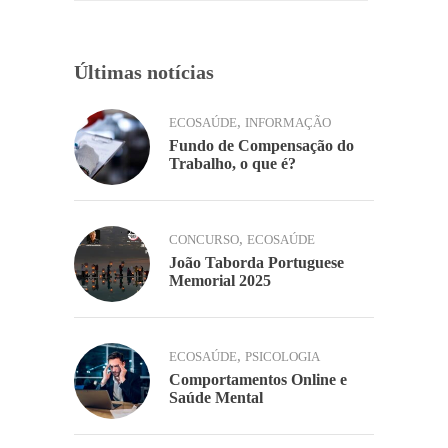
k
Últimas notícias
,
ECOSAÚDE
INFORMAÇÃO
Fundo de Compensação do
Trabalho, o que é?
,
CONCURSO
ECOSAÚDE
João Taborda Portuguese
Memorial 2025
,
ECOSAÚDE
PSICOLOGIA
Comportamentos Online e
Saúde Mental