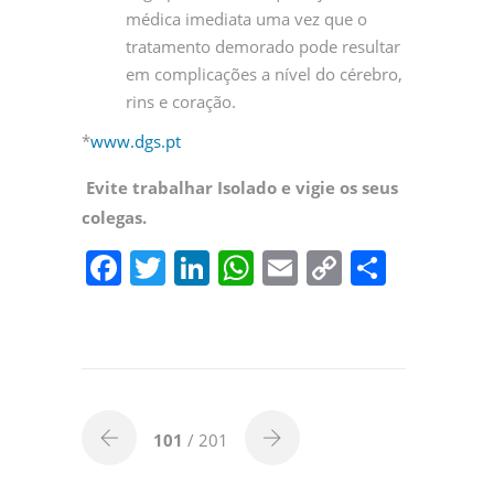
médica imediata uma vez que o
tratamento demorado pode resultar
em complicações a nível do cérebro,
rins e coração.
*
www.dgs.pt
Evite trabalhar Isolado e vigie os seus
colegas.
F
T
Li
W
E
C
P
a
w
n
h
m
o
ar
c
itt
k
at
ai
p
til
e
er
e
s
l
y
h
b
dI
A
Li
ar
o
n
p
n
101
/ 201
o
p
k