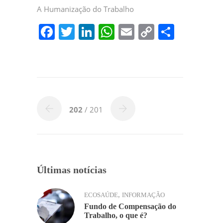
A Humanização do Trabalho
F
T
Li
W
E
C
P
a
w
n
h
m
o
ar
c
itt
k
at
ai
p
til
e
er
e
s
l
y
h
b
dI
A
Li
ar
o
n
p
n
202
/ 201
o
p
k
k
Últimas notícias
,
ECOSAÚDE
INFORMAÇÃO
Fundo de Compensação do
Trabalho, o que é?