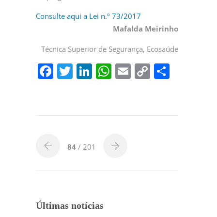
Consulte aqui a Lei n.º 73/2017
Mafalda Meirinho
Técnica Superior de Segurança, Ecosaúde
F
T
Li
W
E
C
P
a
w
n
h
m
o
ar
c
itt
k
at
ai
p
til
e
er
e
s
l
y
h
b
dI
A
Li
ar
o
n
p
n
84
/ 201
o
p
k
k
Últimas notícias