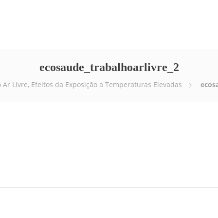
Empresa
Serviços
E-news
Vídeos
ecosaude_trabalhoarlivre_2
 Ar Livre, Efeitos da Exposição a Temperaturas Elevadas
ecosa