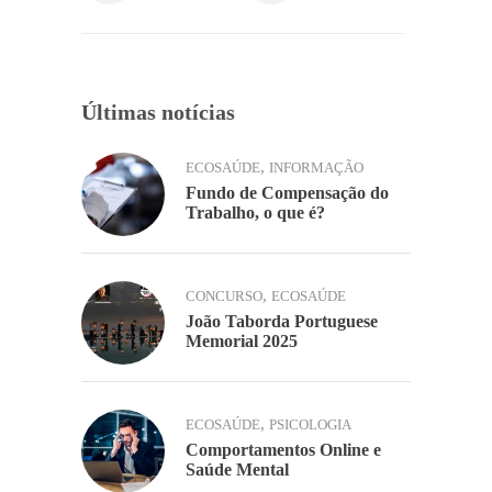
o
p
k
k
Últimas notícias
,
ECOSAÚDE
INFORMAÇÃO
Fundo de Compensação do
Trabalho, o que é?
,
CONCURSO
ECOSAÚDE
João Taborda Portuguese
Memorial 2025
,
ECOSAÚDE
PSICOLOGIA
Comportamentos Online e
Saúde Mental