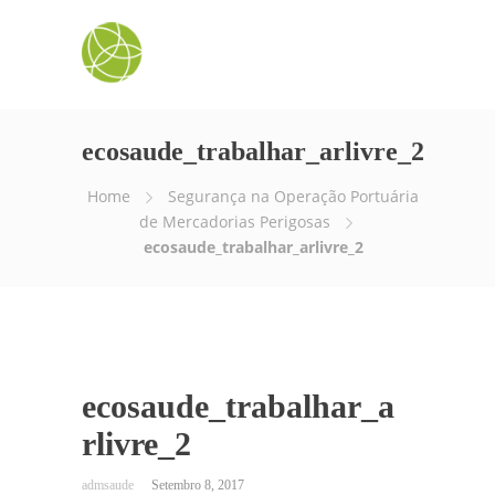
ecosaude_trabalhar_arlivre_2
Home
Segurança na Operação Portuária
de Mercadorias Perigosas
ecosaude_trabalhar_arlivre_2
ecosaude_trabalhar_a
rlivre_2
Setembro 8, 2017