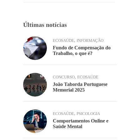
k
Últimas notícias
,
ECOSAÚDE
INFORMAÇÃO
Fundo de Compensação do
Trabalho, o que é?
,
CONCURSO
ECOSAÚDE
João Taborda Portuguese
Memorial 2025
,
ECOSAÚDE
PSICOLOGIA
Comportamentos Online e
Saúde Mental