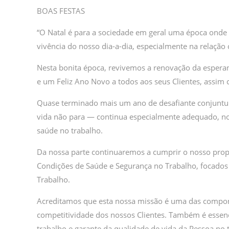
BOAS FESTAS
“O Natal é para a sociedade em geral uma época onde a
vivência do nosso dia-a-dia, especialmente na relaçã
Nesta bonita época, revivemos a renovação da esperan
e um Feliz Ano Novo a todos aos seus Clientes, assim
Quase terminado mais um ano de desafiante conjuntu
vida não para — continua especialmente adequado, no 
saúde no trabalho.
Da nossa parte continuaremos a cumprir o nosso propó
Condições de Saúde e Segurança no Trabalho, focados 
Trabalho.
Acreditamos que esta nossa missão é uma das compone
competitividade dos nossos Clientes. Também é essenc
trabalho e garante da qualidade de vida da Pessoa no 