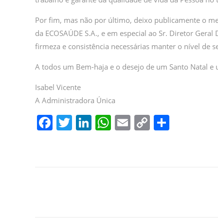
Por fim, mas não por último, deixo publicamente o me
da ECOSAÚDE S.A., e em especial ao Sr. Diretor Geral 
firmeza e consistência necessárias manter o nível de 
A todos um Bem-haja e o desejo de um Santo Natal e
Isabel Vicente
A Administradora Única
F
T
Li
W
E
C
P
a
w
n
h
m
o
ar
c
itt
k
at
ai
p
til
e
er
e
s
l
y
h
b
dI
A
Li
ar
o
n
p
n
o
p
k