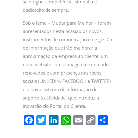
se o rigor, competência, simpatia e
dedicação de sempre.
Sob o lema – Mudar para Melhor – foram
apresentados nesta ocasião os novos
instrumentos de comunicação e de gestão
de informação que irão melhorar a
aproximação da empresa ao cliente: um
novo website com a imagem e conteúdo
renovados e com presença nas redes
sociais (LINKEDIN, FACEBOOK e TWITTER)
e o novo sistema de informação de
suporte à actividade, que introduz a
inovação do Portal do Cliente.
F
T
Li
W
E
C
P
a
w
n
h
m
o
ar