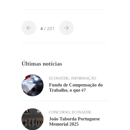
c
itt
k
at
ai
p
til
e
er
e
s
l
y
h
b
dI
A
Li
ar
o
n
p
n
4
/ 201
o
p
k
k
Últimas notícias
,
ECOSAÚDE
INFORMAÇÃO
Fundo de Compensação do
Trabalho, o que é?
,
CONCURSO
ECOSAÚDE
João Taborda Portuguese
Memorial 2025