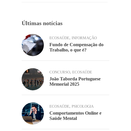
k
Últimas notícias
,
ECOSAÚDE
INFORMAÇÃO
Fundo de Compensação do
Trabalho, o que é?
,
CONCURSO
ECOSAÚDE
João Taborda Portuguese
Memorial 2025
,
ECOSAÚDE
PSICOLOGIA
Comportamentos Online e
Saúde Mental