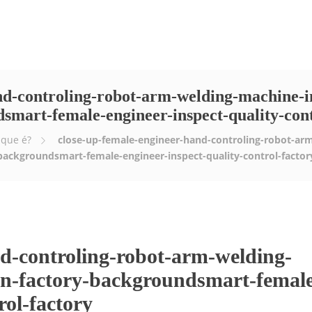
Empresa
Serviços
E-news
Vídeos
nd-controling-robot-arm-welding-machine-i
smart-female-engineer-inspect-quality-cont
 que é?
close-up-female-engineer-hand-controling-robot-arm
backgroundsmart-female-engineer-inspect-quality-control-factor
nd-controling-robot-arm-welding-
rn-factory-backgroundsmart-femal
rol-factory