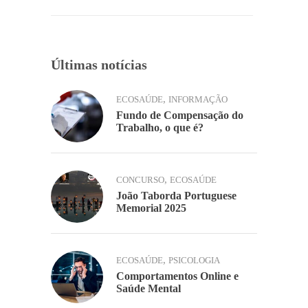
o
p
k
k
Últimas notícias
,
ECOSAÚDE
INFORMAÇÃO
Fundo de Compensação do
Trabalho, o que é?
,
CONCURSO
ECOSAÚDE
João Taborda Portuguese
Memorial 2025
,
ECOSAÚDE
PSICOLOGIA
Comportamentos Online e
Saúde Mental