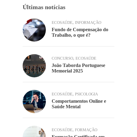
Últimas notícias
,
ECOSAÚDE
INFORMAÇÃO
Fundo de Compensação do
Trabalho, o que é?
,
CONCURSO
ECOSAÚDE
João Taborda Portuguese
Memorial 2025
,
ECOSAÚDE
PSICOLOGIA
Comportamentos Online e
Saúde Mental
,
ECOSAÚDE
FORMAÇÃO
Formação Certificada em