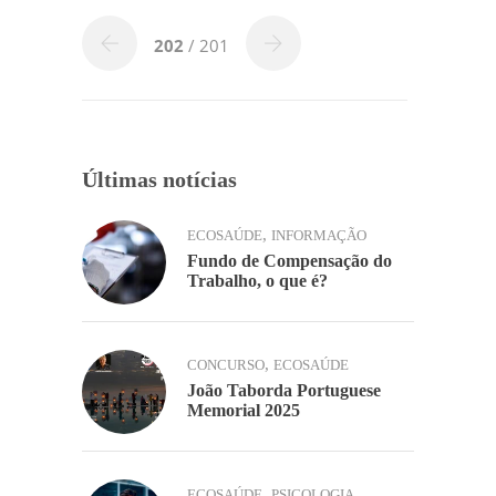
b
dI
A
Li
ar
o
n
p
n
202
/ 201
o
p
k
k
Últimas notícias
,
ECOSAÚDE
INFORMAÇÃO
Fundo de Compensação do
Trabalho, o que é?
,
CONCURSO
ECOSAÚDE
João Taborda Portuguese
Memorial 2025
,
ECOSAÚDE
PSICOLOGIA