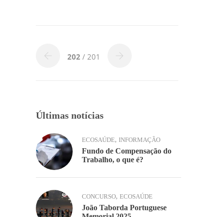
c
itt
k
at
ai
p
til
e
er
e
s
l
y
h
b
dI
A
Li
ar
o
n
p
n
202
/ 201
o
p
k
k
Últimas notícias
,
ECOSAÚDE
INFORMAÇÃO
Fundo de Compensação do
Trabalho, o que é?
,
CONCURSO
ECOSAÚDE
João Taborda Portuguese
Memorial 2025