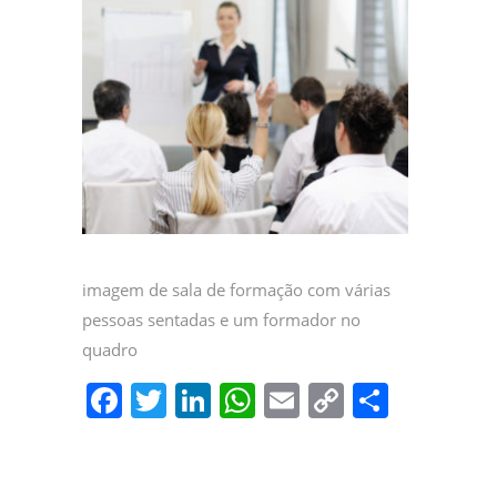
imagem de sala de formação com várias
pessoas sentadas e um formador no
quadro
F
T
Li
W
E
C
P
a
w
n
h
m
o
ar
c
itt
k
at
ai
p
til