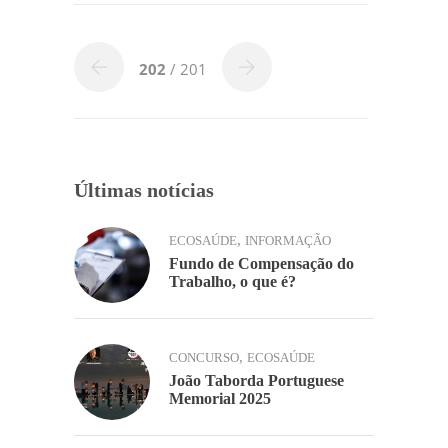
e
er
e
s
l
y
h
b
dI
A
Li
ar
o
n
p
n
202
/ 201
o
p
k
k
Últimas notícias
,
ECOSAÚDE
INFORMAÇÃO
Fundo de Compensação do
Trabalho, o que é?
,
CONCURSO
ECOSAÚDE
João Taborda Portuguese
Memorial 2025