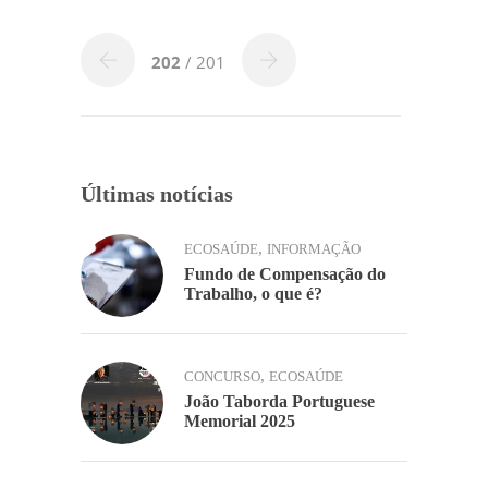
b
dI
A
Li
ar
o
n
p
n
202
/ 201
o
p
k
k
Últimas notícias
,
ECOSAÚDE
INFORMAÇÃO
Fundo de Compensação do
Trabalho, o que é?
,
CONCURSO
ECOSAÚDE
João Taborda Portuguese
Memorial 2025