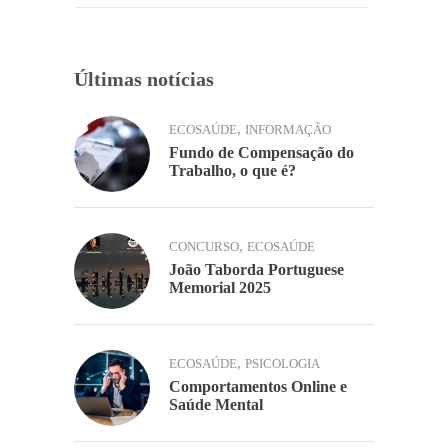
k
Últimas notícias
,
ECOSAÚDE
INFORMAÇÃO
Fundo de Compensação do
Trabalho, o que é?
,
CONCURSO
ECOSAÚDE
João Taborda Portuguese
Memorial 2025
,
ECOSAÚDE
PSICOLOGIA
Comportamentos Online e
Saúde Mental