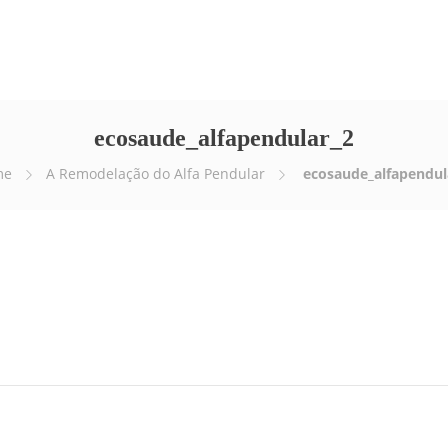
Empresa
Serviços
E-news
Vídeos
ecosaude_alfapendular_2
me
A Remodelação do Alfa Pendular
ecosaude_alfapendul