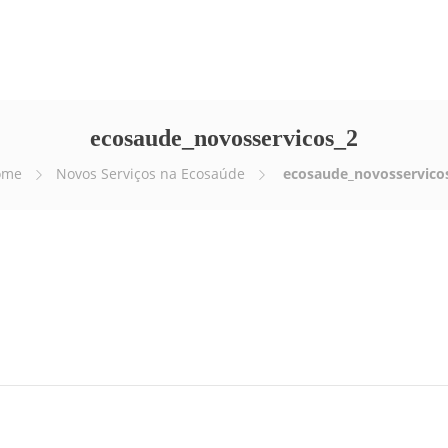
Empresa
Serviços
E-news
Vídeos
ecosaude_novosservicos_2
ome
Novos Serviços na Ecosaúde
ecosaude_novosservico