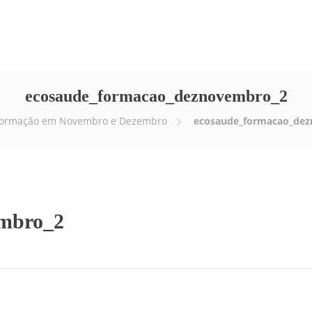
Empresa
Serviços
E-news
Vídeos
ecosaude_formacao_deznovembro_2
ormação em Novembro e Dezembro
ecosaude_formacao_dez
embro_2