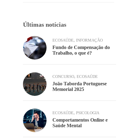
k
Últimas notícias
,
ECOSAÚDE
INFORMAÇÃO
Fundo de Compensação do
Trabalho, o que é?
,
CONCURSO
ECOSAÚDE
João Taborda Portuguese
Memorial 2025
,
ECOSAÚDE
PSICOLOGIA
Comportamentos Online e
Saúde Mental