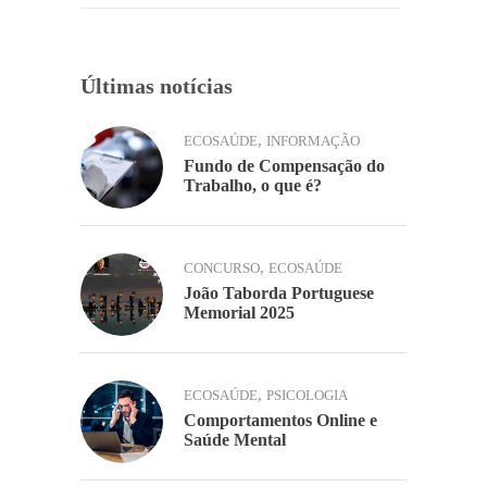
k
Últimas notícias
,
ECOSAÚDE
INFORMAÇÃO
Fundo de Compensação do
Trabalho, o que é?
,
CONCURSO
ECOSAÚDE
João Taborda Portuguese
Memorial 2025
,
ECOSAÚDE
PSICOLOGIA
Comportamentos Online e
Saúde Mental