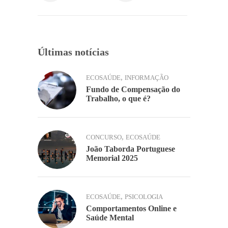
o
p
k
k
Últimas notícias
,
ECOSAÚDE
INFORMAÇÃO
Fundo de Compensação do
Trabalho, o que é?
,
CONCURSO
ECOSAÚDE
João Taborda Portuguese
Memorial 2025
,
ECOSAÚDE
PSICOLOGIA
Comportamentos Online e
Saúde Mental