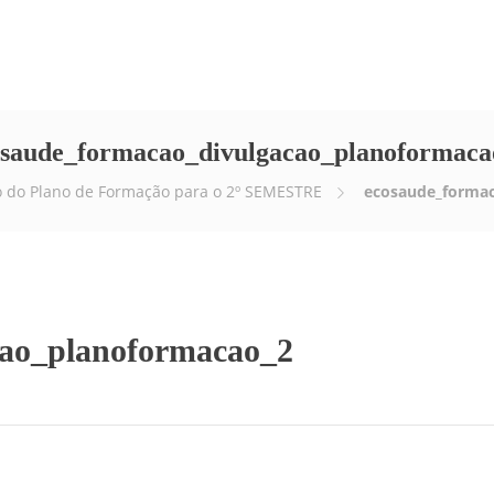
Empresa
Serviços
E-news
Vídeos
osaude_formacao_divulgacao_planoformaca
o do Plano de Formação para o 2º SEMESTRE
ecosaude_formac
cao_planoformacao_2