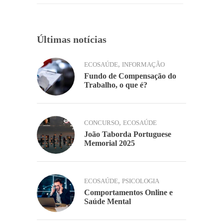
k
Últimas notícias
,
ECOSAÚDE
INFORMAÇÃO
Fundo de Compensação do
Trabalho, o que é?
,
CONCURSO
ECOSAÚDE
João Taborda Portuguese
Memorial 2025
,
ECOSAÚDE
PSICOLOGIA
Comportamentos Online e
Saúde Mental